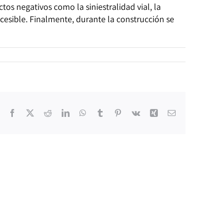
os negativos como la siniestralidad vial, la
esible. Finalmente, durante la construcción se
Facebook
X
Reddit
LinkedIn
WhatsApp
Tumblr
Pinterest
Vk
Xing
Email