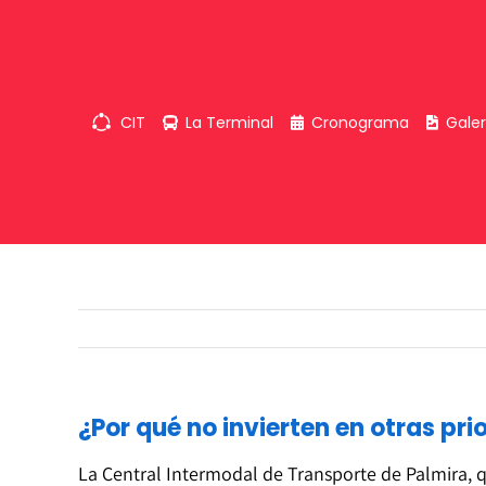
Skip
to
content
CIT
La Terminal
Cronograma
Galer
¿Por qué no invierten en otras pr
La Central Intermodal de Transporte de Palmira, q